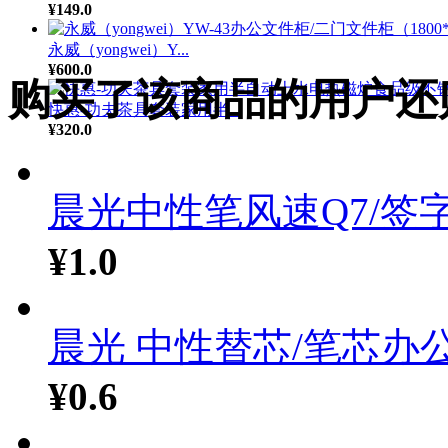
¥149.0
永威（yongwei）Y...
¥600.0
购买了该商品的用户还
快惠-功夫茶具套装家用半...
¥320.0
晨光中性笔风速Q7/签字.
¥1.0
晨光 中性替芯/笔芯办公.
¥0.6