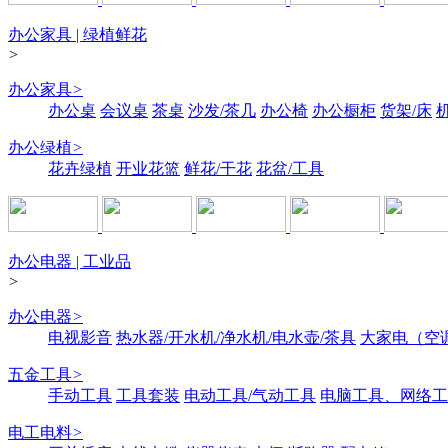
办公家具 | 绿植鲜花
>
办公家具
>
办公桌
会议桌
茶桌
沙发/茶几
办公椅
办公橱柜
货架/床
办公绿植
>
花卉绿植
开业花篮
鲜花/干花
花盆/工具
办公电器 | 工业品
>
办公电器
>
电视影音
热水器/开水机/净水机/电水壶/茶具
大家电（空
五金工具
>
手动工具
工具套装
电动工具/气动工具
电脑工具、网络工
电工电料
>