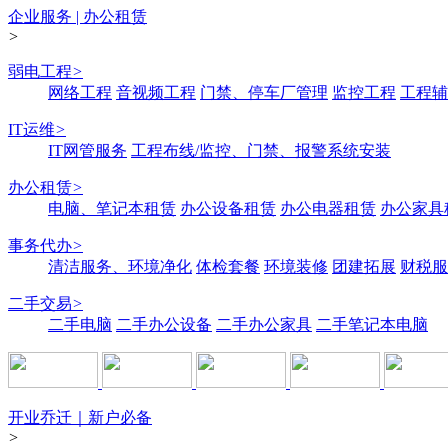
企业服务 | 办公租赁
>
弱电工程
>
网络工程
音视频工程
门禁、停车厂管理
监控工程
工程辅
IT运维
>
IT网管服务
工程布线/监控、门禁、报警系统安装
办公租赁
>
电脑、笔记本租赁
办公设备租赁
办公电器租赁
办公家具
事务代办
>
清洁服务、环境净化
体检套餐
环境装修
团建拓展
财税服
二手交易
>
二手电脑
二手办公设备
二手办公家具
二手笔记本电脑
开业乔迁｜新户必备
>