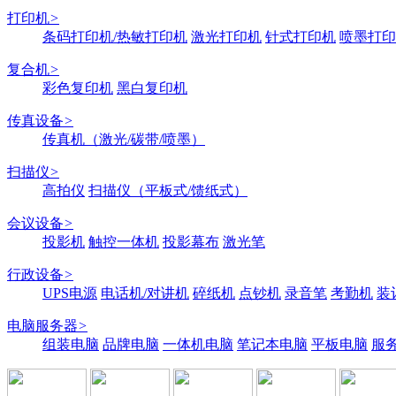
打印机
>
条码打印机/热敏打印机
激光打印机
针式打印机
喷墨打印
复合机
>
彩色复印机
黑白复印机
传真设备
>
传真机（激光/碳带/喷墨）
扫描仪
>
高拍仪
扫描仪（平板式/馈纸式）
会议设备
>
投影机
触控一体机
投影幕布
激光笔
行政设备
>
UPS电源
电话机/对讲机
碎纸机
点钞机
录音笔
考勤机
装
电脑服务器
>
组装电脑
品牌电脑
一体机电脑
笔记本电脑
平板电脑
服