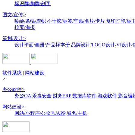
标识牌/胸牌/刻字
图文/宣传
>
喷绘/条幅/旗帜
不干胶/标签/车贴/名片/卡片
复印打印/标
拉宝/海报
策划/设计
>
设计平面/画册/产品样本册
品牌设计/LOGO设计/VI设计
软件系统 | 网站建设
>
办公软件
>
办公OA
杀毒安全
财务ERP
数据库软件
游戏软件
影音编
网站建设
>
网站/小程序/公众号/APP
域名/主机