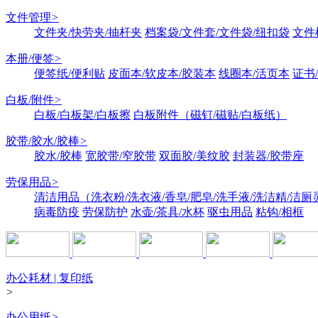
文件管理
>
文件夹/快劳夹/抽杆夹
档案袋/文件套/文件袋/纽扣袋
文件
本册/便签
>
便签纸/便利贴
皮面本/软皮本/胶装本
线圈本/活页本
证书
白板/附件
>
白板/白板架/白板擦
白板附件（磁钉/磁贴/白板纸）
胶带/胶水/胶棒
>
胶水/胶棒
宽胶带/窄胶带
双面胶/美纹胶
封装器/胶带座
劳保用品
>
清洁用品（洗衣粉/洗衣液/香皂/肥皂/洗手液/洗洁精/洁厕
病毒防疫
劳保防护
水壶/茶具/水杯
驱虫用品
粘钩/相框
办公耗材 | 复印纸
>
办公用纸
>