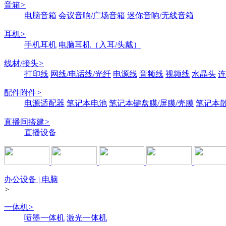
音箱
>
电脑音箱
会议音响/广场音箱
迷你音响/无线音箱
耳机
>
手机耳机
电脑耳机（入耳/头戴）
线材/接头
>
打印线
网线/电话线/光纤
电源线
音频线
视频线
水晶头
连
配件附件
>
电源适配器
笔记本电池
笔记本键盘膜/屏膜/壳膜
笔记本
直播间搭建
>
直播设备
办公设备 | 电脑
>
一体机
>
喷墨一体机
激光一体机