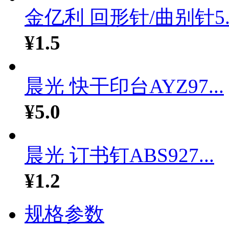
金亿利 回形针/曲别针5..
¥1.5
晨光 快干印台AYZ97...
¥5.0
晨光 订书钉ABS927...
¥1.2
规格参数