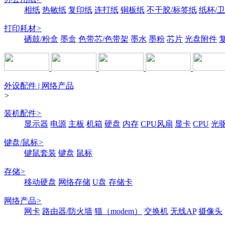
相纸
热敏纸
复印纸
连打纸
铜板纸
不干胶/标签纸
纸杯/
打印耗材
>
硒鼓/粉盒
墨盒
色带芯/色带架
墨水
墨粉
芯片
光盘附件
外设配件 | 网络产品
>
装机配件
>
显示器
电源
主板
机箱
硬盘
内存
CPU风扇
显卡
CPU
光
键盘/鼠标
>
键鼠套装
键盘
鼠标
存储
>
移动硬盘
网络存储
U盘
存储卡
网络产品
>
网卡
路由器/防火墙
猫（modem）
交换机
无线AP
摄像头