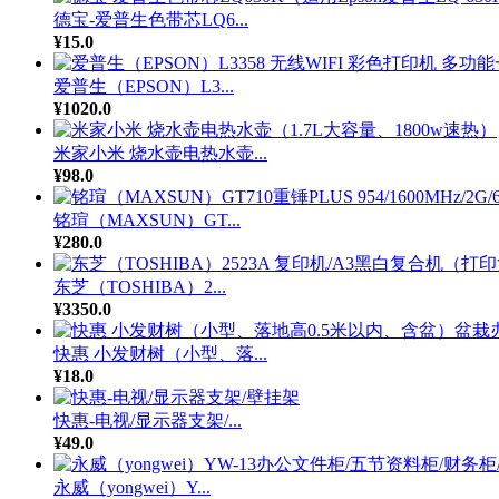
德宝-爱普生色带芯LQ6...
¥15.0
爱普生（EPSON）L3...
¥1020.0
米家小米 烧水壶电热水壶...
¥98.0
铭瑄（MAXSUN）GT...
¥280.0
东芝（TOSHIBA）2...
¥3350.0
快惠 小发财树（小型、落...
¥18.0
快惠-电视/显示器支架/...
¥49.0
永威（yongwei）Y...