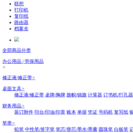
联想
打印机
复印纸
路由器
档案盒
全部商品分类
办公用品 | 劳保用品
>
修正液/修正带
>
桌面文具
>
修正液/修正带
桌牌/胸牌
旗帜/锦旗
计算器
订书机/打孔器
财务用品
>
装订附件
印台/印油/印章
账本
单据
凭证
号码机
复写纸
笔类
>
铅笔
中性笔/签字笔
笔芯/替芯/墨水/墨囊
圆珠笔
白板笔