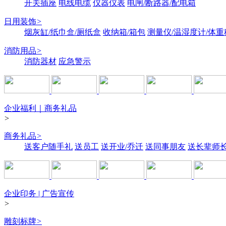
开关插座
电线电缆
仪器仪表
电闸/断路器/配电箱
日用装饰
>
烟灰缸/纸巾盒/厕纸盒
收纳箱/箱包
测量仪/温湿度计/体重
消防用品
>
消防器材
应急警示
企业福利｜商务礼品
>
商务礼品
>
送客户随手礼
送员工
送开业/乔迁
送同事朋友
送长辈师
企业印务 | 广告宣传
>
雕刻标牌
>