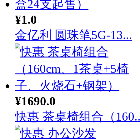
¥1.0
金亿利 圆珠笔5G-13...
¥1690.0
快惠 茶桌椅组合（160..