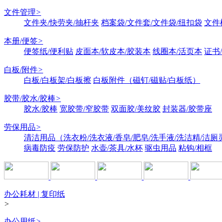
文件管理
>
文件夹/快劳夹/抽杆夹
档案袋/文件套/文件袋/纽扣袋
文件
本册/便签
>
便签纸/便利贴
皮面本/软皮本/胶装本
线圈本/活页本
证书
白板/附件
>
白板/白板架/白板擦
白板附件（磁钉/磁贴/白板纸）
胶带/胶水/胶棒
>
胶水/胶棒
宽胶带/窄胶带
双面胶/美纹胶
封装器/胶带座
劳保用品
>
清洁用品（洗衣粉/洗衣液/香皂/肥皂/洗手液/洗洁精/洁厕
病毒防疫
劳保防护
水壶/茶具/水杯
驱虫用品
粘钩/相框
办公耗材 | 复印纸
>
办公用纸
>