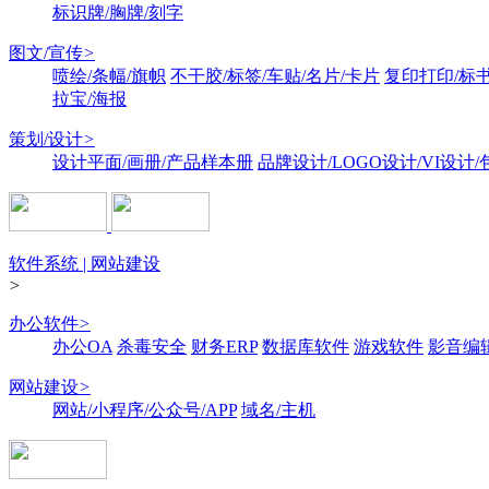
标识牌/胸牌/刻字
图文/宣传
>
喷绘/条幅/旗帜
不干胶/标签/车贴/名片/卡片
复印打印/标
拉宝/海报
策划/设计
>
设计平面/画册/产品样本册
品牌设计/LOGO设计/VI设计
软件系统 | 网站建设
>
办公软件
>
办公OA
杀毒安全
财务ERP
数据库软件
游戏软件
影音编
网站建设
>
网站/小程序/公众号/APP
域名/主机