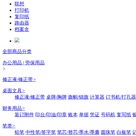
联想
打印机
复印纸
路由器
档案盒
全部商品分类
办公用品 | 劳保用品
>
修正液/修正带
>
桌面文具
>
修正液/修正带
桌牌/胸牌
旗帜/锦旗
计算器
订书机/打孔器
财务用品
>
装订附件
印台/印油/印章
账本
单据
凭证
号码机
复写纸
笔类
>
铅笔
中性笔/签字笔
笔芯/替芯/墨水/墨囊
圆珠笔
白板笔