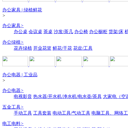
办公家具 | 绿植鲜花
>
办公家具
>
办公桌
会议桌
茶桌
沙发/茶几
办公椅
办公橱柜
货架/床
办公绿植
>
花卉绿植
开业花篮
鲜花/干花
花盆/工具
办公电器 | 工业品
>
办公电器
>
电视影音
热水器/开水机/净水机/电水壶/茶具
大家电（空
五金工具
>
手动工具
工具套装
电动工具/气动工具
电脑工具、网络工
电工电料
>