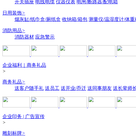
开关插座
电线电缆
仪器仪表
电闸/断路器/配电箱
日用装饰
>
烟灰缸/纸巾盒/厕纸盒
收纳箱/箱包
测量仪/温湿度计/体重
消防用品
>
消防器材
应急警示
企业福利｜商务礼品
>
商务礼品
>
送客户随手礼
送员工
送开业/乔迁
送同事朋友
送长辈师
企业印务 | 广告宣传
>
雕刻标牌
>