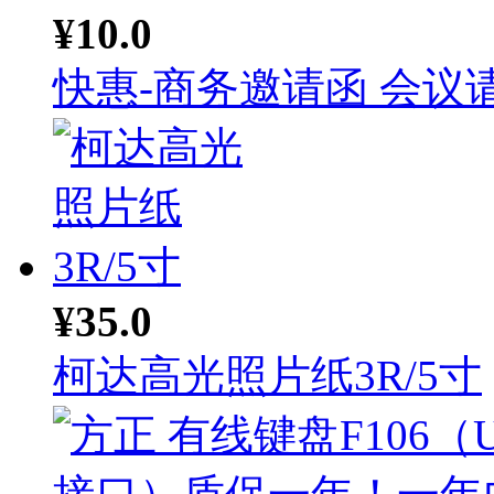
¥10.0
快惠-商务邀请函 会议请.
¥35.0
柯达高光照片纸3R/5寸