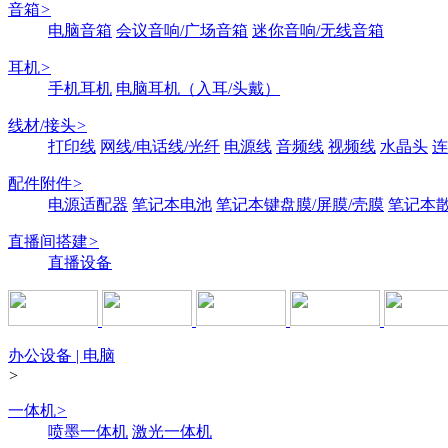
音箱
>
电脑音箱
会议音响/广场音箱
迷你音响/无线音箱
耳机
>
手机耳机
电脑耳机（入耳/头戴）
线材/接头
>
打印线
网线/电话线/光纤
电源线
音频线
视频线
水晶头
连
配件附件
>
电源适配器
笔记本电池
笔记本键盘膜/屏膜/壳膜
笔记本
直播间搭建
>
直播设备
办公设备 | 电脑
>
一体机
>
喷墨一体机
激光一体机