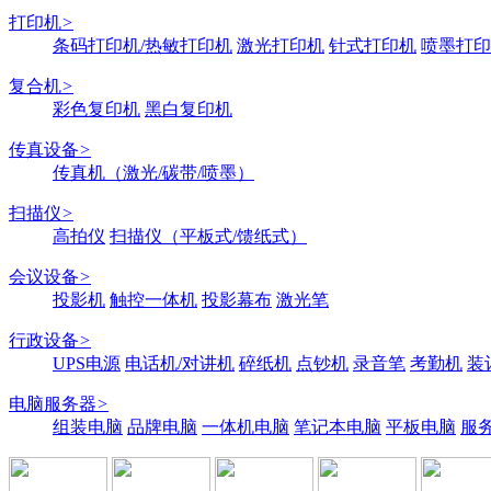
打印机
>
条码打印机/热敏打印机
激光打印机
针式打印机
喷墨打印
复合机
>
彩色复印机
黑白复印机
传真设备
>
传真机（激光/碳带/喷墨）
扫描仪
>
高拍仪
扫描仪（平板式/馈纸式）
会议设备
>
投影机
触控一体机
投影幕布
激光笔
行政设备
>
UPS电源
电话机/对讲机
碎纸机
点钞机
录音笔
考勤机
装
电脑服务器
>
组装电脑
品牌电脑
一体机电脑
笔记本电脑
平板电脑
服