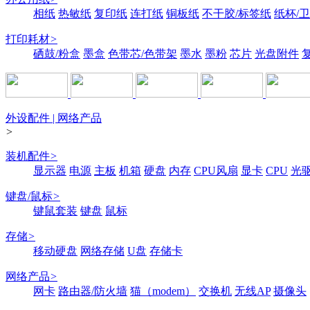
相纸
热敏纸
复印纸
连打纸
铜板纸
不干胶/标签纸
纸杯/
打印耗材
>
硒鼓/粉盒
墨盒
色带芯/色带架
墨水
墨粉
芯片
光盘附件
外设配件 | 网络产品
>
装机配件
>
显示器
电源
主板
机箱
硬盘
内存
CPU风扇
显卡
CPU
光
键盘/鼠标
>
键鼠套装
键盘
鼠标
存储
>
移动硬盘
网络存储
U盘
存储卡
网络产品
>
网卡
路由器/防火墙
猫（modem）
交换机
无线AP
摄像头