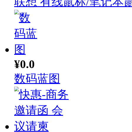
联想 有线鼠标/笔记本鼠.
¥0.0
数码蓝图