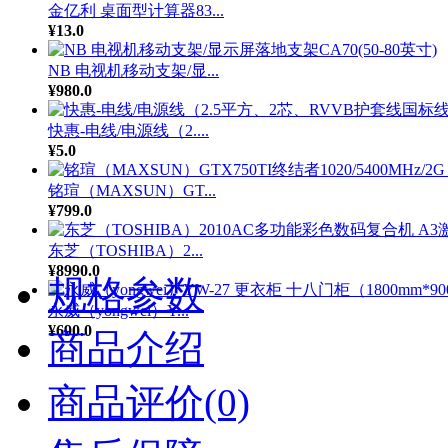
金亿利 桌面型计算器83...
¥13.0
NB 电视机移动支架/显...
¥980.0
快惠-电线/电源线（2....
¥5.0
铭瑄（MAXSUN）GT...
¥799.0
东芝（TOSHIBA）2...
¥8990.0
规格参数
永威（yongwei）Y...
¥690.0
商品介绍
商品评价(0)